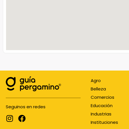
Agro
Belleza
Comercios
Educación
Seguinos en redes
Industrias
Instituciones