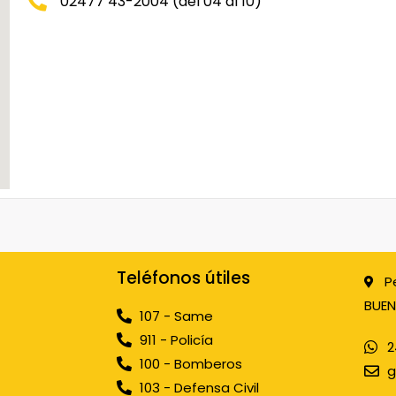
02477 43-2004 (del 04 al 10)
Teléfonos útiles
P
BUEN
107 - Same
911 - Policía
2
100 - Bomberos
g
103 - Defensa Civil