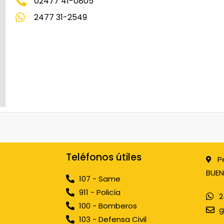
02477 41-0805
2477 31-2549
Teléfonos útiles
P
BUEN
107 - Same
911 - Policía
2
100 - Bomberos
g
103 - Defensa Civil