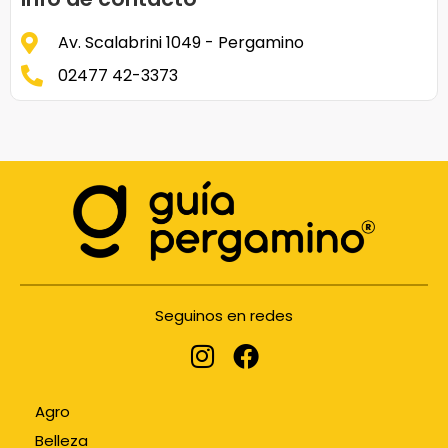
Av. Scalabrini 1049 - Pergamino
02477 42-3373
Seguinos en redes
Agro
Belleza