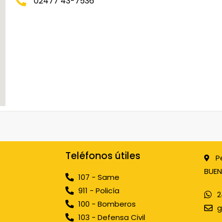
02477 43-7536
Teléfonos útiles
P
BUEN
107 - Same
911 - Policía
2
100 - Bomberos
g
103 - Defensa Civil