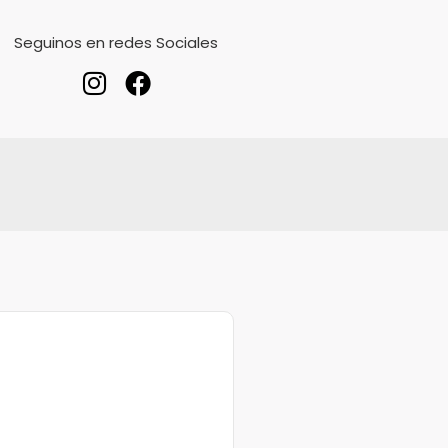
Seguinos en redes Sociales