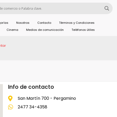
orías
Nosotros
Contacto
Términos y Condiciones
Cinema
Medios de comunicación
Teléfonos útiles
ntar
Info de contacto
San Martín 700 - Pergamino
2477 34-4358