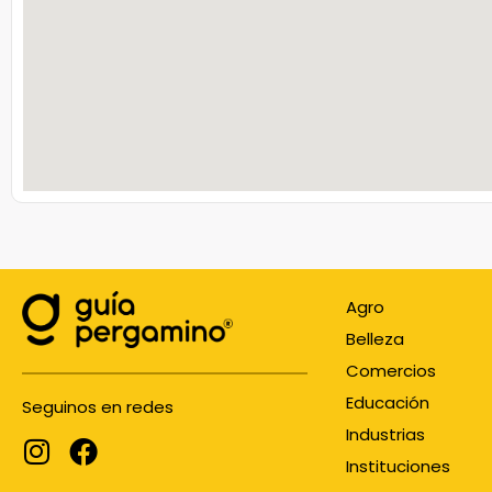
Agro
Belleza
Comercios
Educación
Seguinos en redes
Industrias
Instituciones