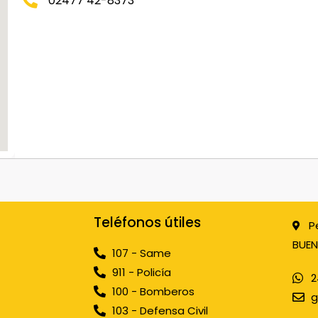
02477 42-8373
Teléfonos útiles
P
BUEN
107 - Same
911 - Policía
2
100 - Bomberos
g
103 - Defensa Civil