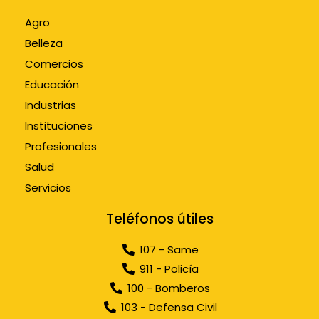
Agro
Belleza
Comercios
Educación
Industrias
Instituciones
Profesionales
Salud
Servicios
Teléfonos útiles
107 - Same
911 - Policía
100 - Bomberos
103 - Defensa Civil