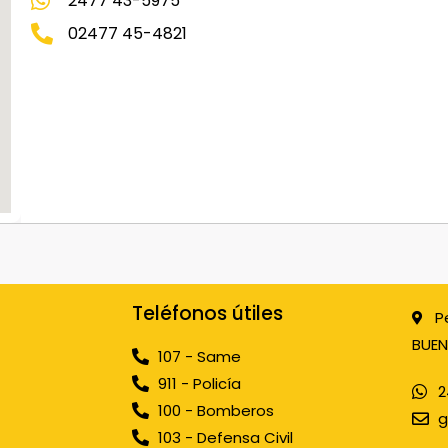
2477 43-5975
02477 45-4821
Teléfonos útiles
P
BUEN
107 - Same
911 - Policía
2
100 - Bomberos
g
103 - Defensa Civil