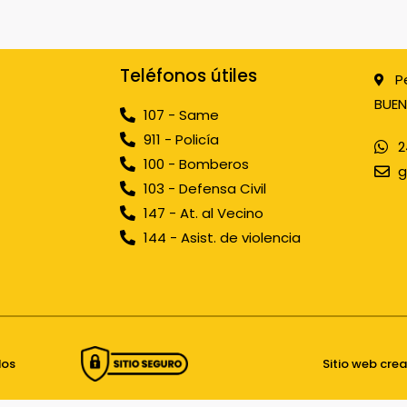
Teléfonos útiles
P
BUEN
107 - Same
911 - Policía
2
100 - Bomberos
g
103 - Defensa Civil
147 - At. al Vecino
144 - Asist. de violencia
dos
Sitio web cre