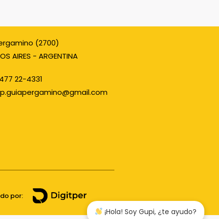
ergamino (2700)
OS AIRES - ARGENTINA
477 22-4331
p.guiapergamino@gmail.com
ado por:
¡Hola! Soy Gupi, ¿te ayudo?