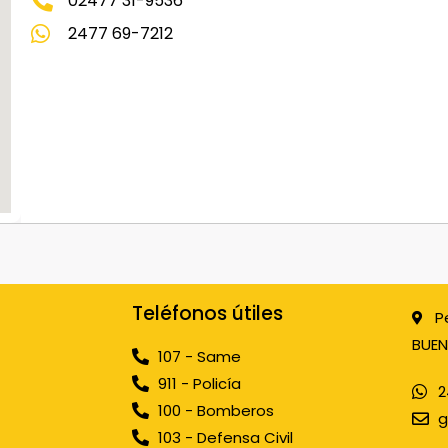
02477 31-9536
2477 69-7212
Teléfonos útiles
P
BUEN
107 - Same
911 - Policía
2
100 - Bomberos
g
103 - Defensa Civil