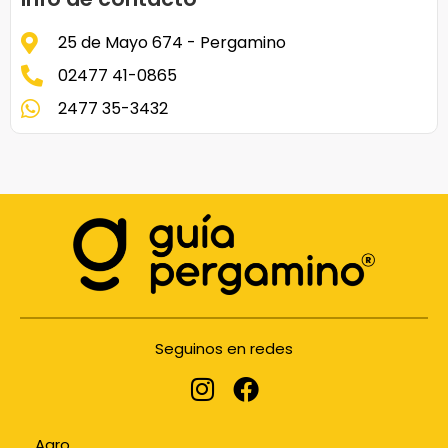
25 de Mayo 674 - Pergamino
02477 41-0865
2477 35-3432
Seguinos en redes
Agro