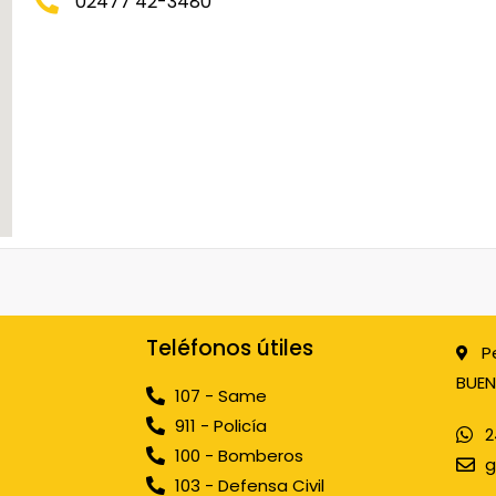
02477 42-3480
Teléfonos útiles
P
BUEN
107 - Same
911 - Policía
2
100 - Bomberos
g
103 - Defensa Civil