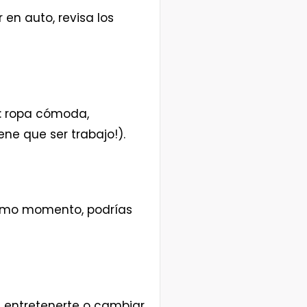
en auto, revisa los
al: ropa cómoda,
ne que ser trabajo!).
ltimo momento, podrías
a entretenerte o cambiar