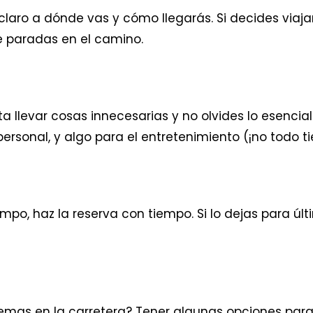
laro a dónde vas y cómo llegarás. Si decides viajar 
de paradas en el camino.
ta llevar cosas innecesarias y no olvides lo esenci
sonal, y algo para el entretenimiento (¡no todo tie
po, haz la reserva con tiempo. Si lo dejas para ú
blemas en la carretera? Tener algunas opciones par