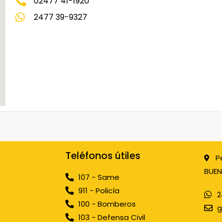
02477 41-1920
2477 39-9327
Teléfonos útiles
P
BUEN
107 - Same
911 - Policía
2
100 - Bomberos
g
103 - Defensa Civil