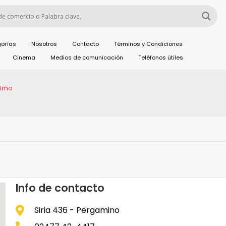
orías
Nosotros
Contacto
Términos y Condiciones
Cinema
Medios de comunicación
Teléfonos útiles
alma
Info de contacto
Siria 436 - Pergamino