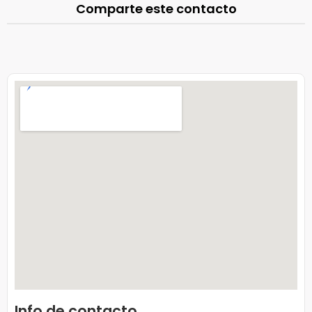
Comparte este contacto
Info de contacto