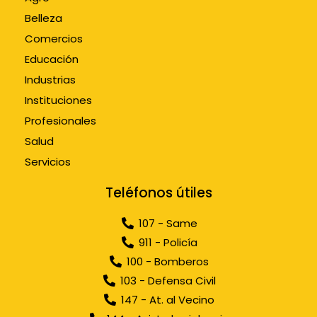
Belleza
Comercios
Educación
Industrias
Instituciones
Profesionales
Salud
Servicios
Teléfonos útiles
107 - Same
911 - Policía
100 - Bomberos
103 - Defensa Civil
147 - At. al Vecino