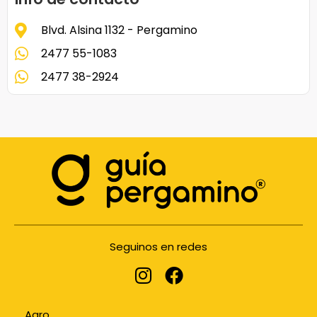
Blvd. Alsina 1132 - Pergamino
2477 55-1083
2477 38-2924
Seguinos en redes
Agro