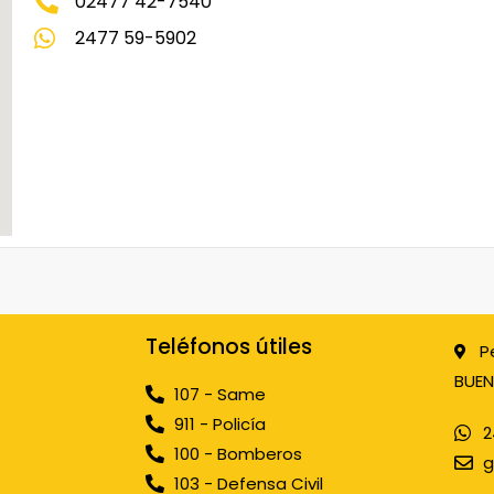
02477 42-7540
2477 59-5902
Teléfonos útiles
P
BUEN
107 - Same
911 - Policía
2
100 - Bomberos
g
103 - Defensa Civil