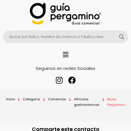
Seguinos en redes Sociales
Inicio
Categoría
Comercios
Artículos
Bazar
gastronómicos
Pergamino
Comparte este contacto