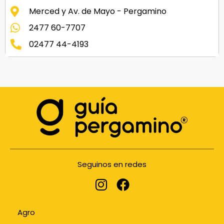
Merced y Av. de Mayo - Pergamino
2477 60-7707
02477 44-4193
Seguinos en redes
Agro