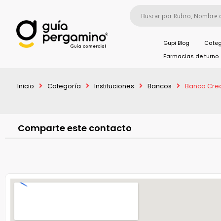
Gupi Blog
Categ
Farmacias de turno
Inicio
Categoría
Instituciones
Bancos
Banco Cre
Comparte este contacto