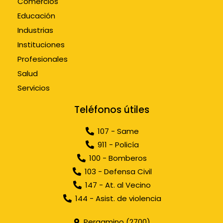
Comercios
Educación
Industrias
Instituciones
Profesionales
Salud
Servicios
Teléfonos útiles
107 - Same
911 - Policía
100 - Bomberos
103 - Defensa Civil
147 - At. al Vecino
144 - Asist. de violencia
Pergamino (2700)