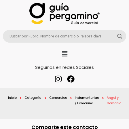
Seguinos en redes Sociales
Inicio
Categoría
Comercios
Indumentarias
Ángel y
/ Femenina
demonio
Comparte este contacto