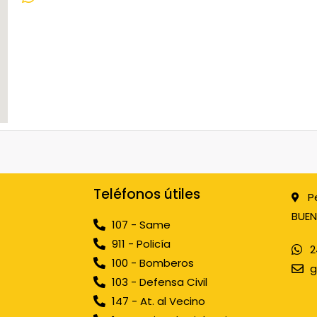
Teléfonos útiles
P
BUEN
107 - Same
911 - Policía
2
100 - Bomberos
g
103 - Defensa Civil
147 - At. al Vecino