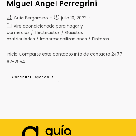
Miguel Ángel Perregrini
Guía Pergamino
julio 10, 2023
Aire acondicionado para hogar y
comercios
/
Electricistas
/
Gasistas
matriculados
/
Impermeabilizaciones
/
Pintores
Inicio Comparte este contacto Info de contacto 2477
67-2954
Continuar Leyendo