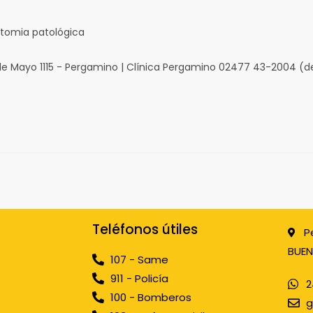
tomia patológica
de Mayo 1115 - Pergamino | Clínica Pergamino 02477 43-2004 (d
Teléfonos útiles
P
BUEN
107 - Same
911 - Policía
2
100 - Bomberos
g